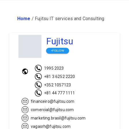
Home
/
Fujitsu IT services and Consulting
Fujitsu
+FOLLOW
1995 2023
+81 3 6252 2220
+352 1057123
+81 44 777 1111
financeiro@fujitsu.com
comercial@fujitsu.com
marketing.brasil@fujitsu.com
vagasrh@fujitsu.com